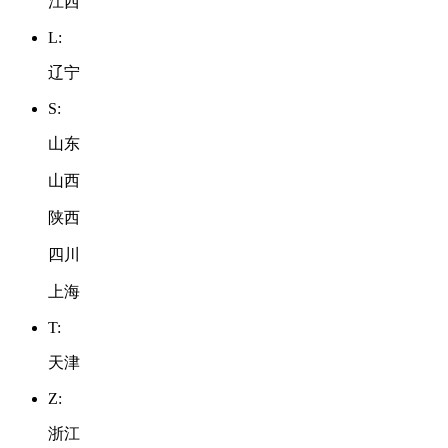
江西
L:
辽宁
S:
山东
山西
陕西
四川
上海
T:
天津
Z:
浙江