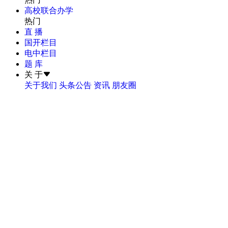
高校联合办学
热门
直 播
国开栏目
电中栏目
题 库
关 于
关于我们
头条公告
资讯
朋友圈